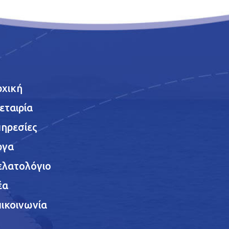
ρχική
εταιρία
ηρεσίες
ργα
ελατολόγιο
έα
ικοινωνία