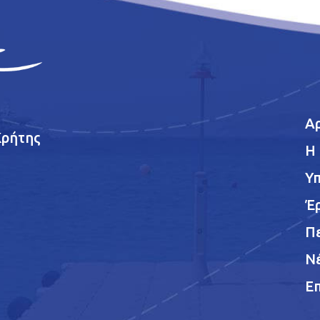
Α
Κρήτης
Η 
Υπ
Έ
Π
Ν
Επ