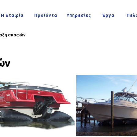
λαξη σκαφών
rDock φύλαξη σκα
Η Εταιρία
Έργα
Πελ
Προϊόντα
Υπηρεσίες
λαξη σκαφών
ών